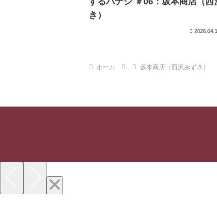
するハナシ ＃06：坂本商店（西
き）
2026.04.
ホーム
坂本商店（西沢みずき）