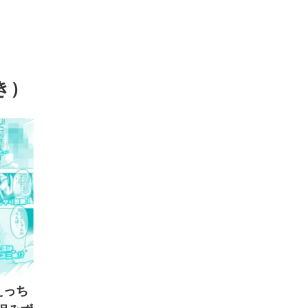
き）
えっち